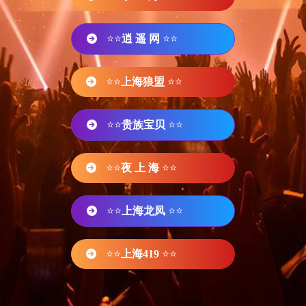
⭐⭐
逍 遥 网
⭐⭐
⭐⭐
上海狼盟
⭐⭐
⭐⭐
贵族宝贝
⭐⭐
⭐⭐
夜 上 海
⭐⭐
⭐⭐
上海龙凤
⭐⭐
⭐⭐
上海419
⭐⭐