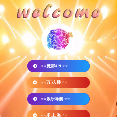
⭐⭐
魔都419
⭐⭐
⭐⭐
万 花 楼
⭐⭐
⭐⭐
娱乐导航
⭐⭐
⭐⭐
乐 上 海
⭐⭐