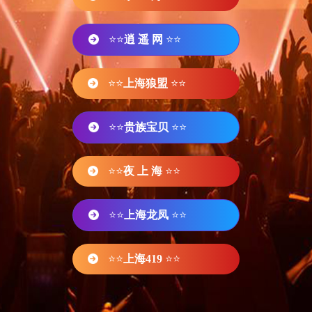
⭐⭐
逍 遥 网
⭐⭐
⭐⭐
上海狼盟
⭐⭐
⭐⭐
贵族宝贝
⭐⭐
⭐⭐
夜 上 海
⭐⭐
⭐⭐
上海龙凤
⭐⭐
⭐⭐
上海419
⭐⭐