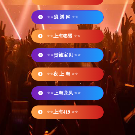
⭐⭐
逍 遥 网
⭐⭐
⭐⭐
上海狼盟
⭐⭐
⭐⭐
贵族宝贝
⭐⭐
⭐⭐
夜 上 海
⭐⭐
⭐⭐
上海龙凤
⭐⭐
⭐⭐
上海419
⭐⭐