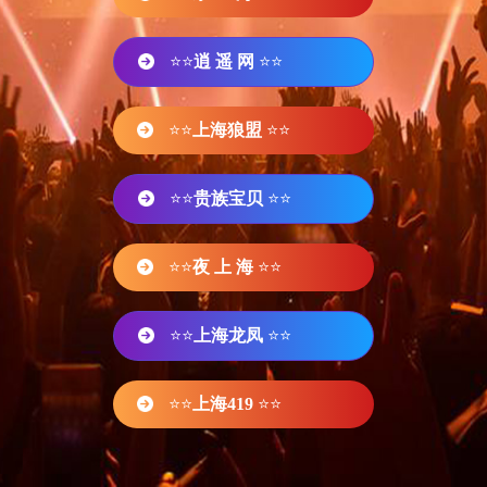
⭐⭐
逍 遥 网
⭐⭐
⭐⭐
上海狼盟
⭐⭐
⭐⭐
贵族宝贝
⭐⭐
⭐⭐
夜 上 海
⭐⭐
⭐⭐
上海龙凤
⭐⭐
⭐⭐
上海419
⭐⭐