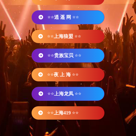
⭐⭐
逍 遥 网
⭐⭐
⭐⭐
上海狼盟
⭐⭐
⭐⭐
贵族宝贝
⭐⭐
⭐⭐
夜 上 海
⭐⭐
⭐⭐
上海龙凤
⭐⭐
⭐⭐
上海419
⭐⭐