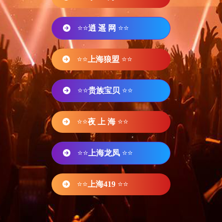
⭐⭐
逍 遥 网
⭐⭐
⭐⭐
上海狼盟
⭐⭐
⭐⭐
贵族宝贝
⭐⭐
⭐⭐
夜 上 海
⭐⭐
⭐⭐
上海龙凤
⭐⭐
⭐⭐
上海419
⭐⭐