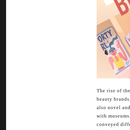
The rise of th
beauty brands,
also novel an
with museums,
conveyed diffe