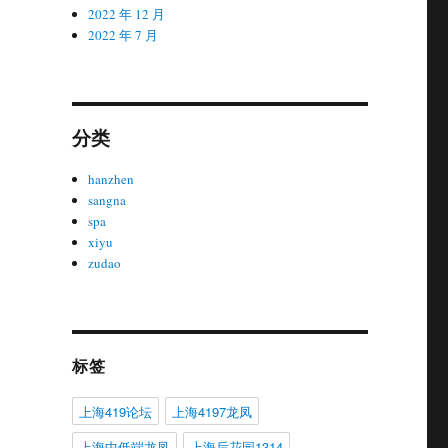
2022 年 12 月
2022 年 7 月
分类
hanzhen
sangna
spa
xiyu
zudao
标签
上海419论坛
上海4197龙凤
上海中低端龙凤
上海后花园1314