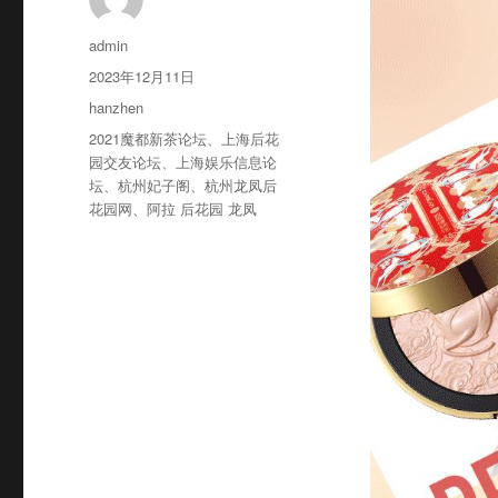
作
admin
者
发
2023年12月11日
布
分
hanzhen
于
类
标
2021魔都新茶论坛
、
上海后花
签
园交友论坛
、
上海娱乐信息论
坛
、
杭州妃子阁
、
杭州龙凤后
花园网
、
阿拉 后花园 龙凤