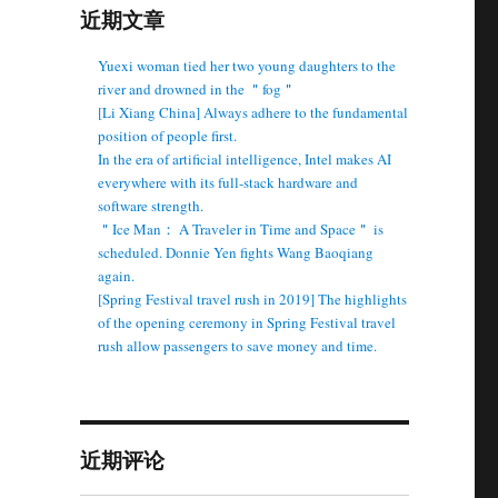
近期文章
Yuexi woman tied her two young daughters to the
river and drowned in the ＂fog＂
[Li Xiang China] Always adhere to the fundamental
position of people first.
In the era of artificial intelligence, Intel makes AI
everywhere with its full-stack hardware and
software strength.
＂Ice Man： A Traveler in Time and Space＂ is
scheduled. Donnie Yen fights Wang Baoqiang
again.
[Spring Festival travel rush in 2019] The highlights
of the opening ceremony in Spring Festival travel
rush allow passengers to save money and time.
近期评论