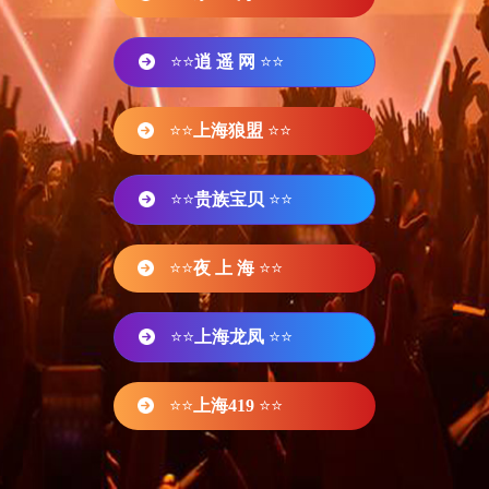
⭐⭐
逍 遥 网
⭐⭐
⭐⭐
上海狼盟
⭐⭐
⭐⭐
贵族宝贝
⭐⭐
⭐⭐
夜 上 海
⭐⭐
⭐⭐
上海龙凤
⭐⭐
⭐⭐
上海419
⭐⭐