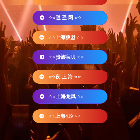
⭐⭐
逍 遥 网
⭐⭐
⭐⭐
上海狼盟
⭐⭐
⭐⭐
贵族宝贝
⭐⭐
⭐⭐
夜 上 海
⭐⭐
⭐⭐
上海龙凤
⭐⭐
⭐⭐
上海419
⭐⭐