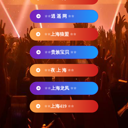
⭐⭐
逍 遥 网
⭐⭐
⭐⭐
上海狼盟
⭐⭐
⭐⭐
贵族宝贝
⭐⭐
⭐⭐
夜 上 海
⭐⭐
⭐⭐
上海龙凤
⭐⭐
⭐⭐
上海419
⭐⭐