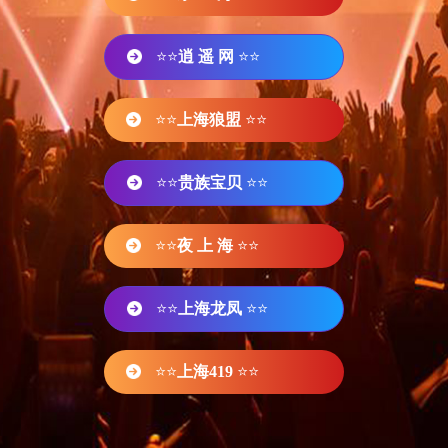
⭐⭐
逍 遥 网
⭐⭐
⭐⭐
上海狼盟
⭐⭐
⭐⭐
贵族宝贝
⭐⭐
⭐⭐
夜 上 海
⭐⭐
⭐⭐
上海龙凤
⭐⭐
⭐⭐
上海419
⭐⭐