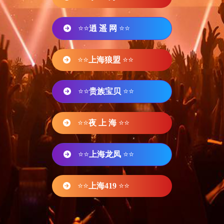
⭐⭐
逍 遥 网
⭐⭐
⭐⭐
上海狼盟
⭐⭐
⭐⭐
贵族宝贝
⭐⭐
⭐⭐
夜 上 海
⭐⭐
⭐⭐
上海龙凤
⭐⭐
⭐⭐
上海419
⭐⭐