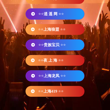
⭐⭐
逍 遥 网
⭐⭐
⭐⭐
上海狼盟
⭐⭐
⭐⭐
贵族宝贝
⭐⭐
⭐⭐
夜 上 海
⭐⭐
⭐⭐
上海龙凤
⭐⭐
⭐⭐
上海419
⭐⭐