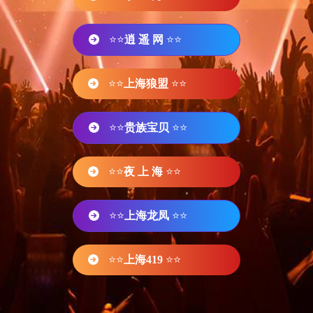
⭐⭐
逍 遥 网
⭐⭐
⭐⭐
上海狼盟
⭐⭐
⭐⭐
贵族宝贝
⭐⭐
⭐⭐
夜 上 海
⭐⭐
⭐⭐
上海龙凤
⭐⭐
⭐⭐
上海419
⭐⭐