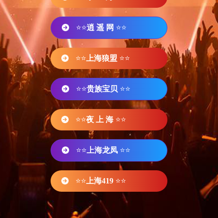
⭐⭐
逍 遥 网
⭐⭐
⭐⭐
上海狼盟
⭐⭐
⭐⭐
贵族宝贝
⭐⭐
⭐⭐
夜 上 海
⭐⭐
⭐⭐
上海龙凤
⭐⭐
⭐⭐
上海419
⭐⭐