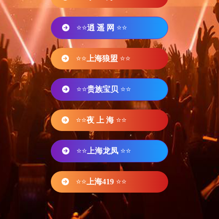
⭐⭐
逍 遥 网
⭐⭐
⭐⭐
上海狼盟
⭐⭐
⭐⭐
贵族宝贝
⭐⭐
⭐⭐
夜 上 海
⭐⭐
⭐⭐
上海龙凤
⭐⭐
⭐⭐
上海419
⭐⭐