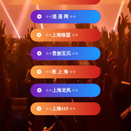
⭐⭐
逍 遥 网
⭐⭐
⭐⭐
上海狼盟
⭐⭐
⭐⭐
贵族宝贝
⭐⭐
⭐⭐
夜 上 海
⭐⭐
⭐⭐
上海龙凤
⭐⭐
⭐⭐
上海419
⭐⭐