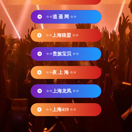
⭐⭐
逍 遥 网
⭐⭐
⭐⭐
上海狼盟
⭐⭐
⭐⭐
贵族宝贝
⭐⭐
⭐⭐
夜 上 海
⭐⭐
⭐⭐
上海龙凤
⭐⭐
⭐⭐
上海419
⭐⭐