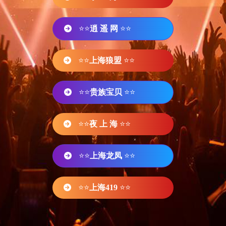
⭐⭐
逍 遥 网
⭐⭐
⭐⭐
上海狼盟
⭐⭐
⭐⭐
贵族宝贝
⭐⭐
⭐⭐
夜 上 海
⭐⭐
⭐⭐
上海龙凤
⭐⭐
⭐⭐
上海419
⭐⭐