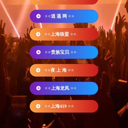
⭐⭐
逍 遥 网
⭐⭐
⭐⭐
上海狼盟
⭐⭐
⭐⭐
贵族宝贝
⭐⭐
⭐⭐
夜 上 海
⭐⭐
⭐⭐
上海龙凤
⭐⭐
⭐⭐
上海419
⭐⭐