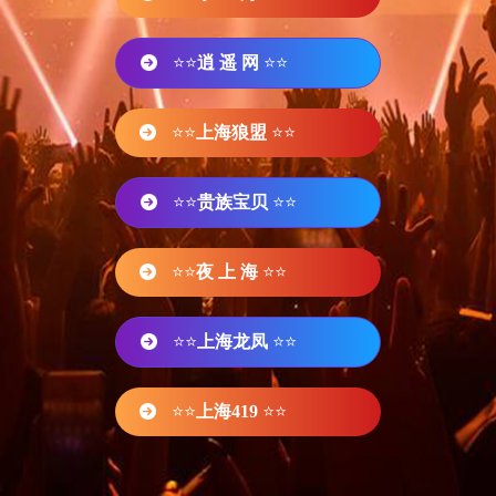
⭐⭐
逍 遥 网
⭐⭐
⭐⭐
上海狼盟
⭐⭐
⭐⭐
贵族宝贝
⭐⭐
⭐⭐
夜 上 海
⭐⭐
⭐⭐
上海龙凤
⭐⭐
⭐⭐
上海419
⭐⭐