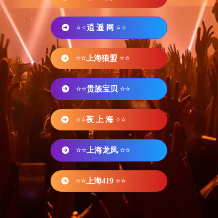
⭐⭐
逍 遥 网
⭐⭐
⭐⭐
上海狼盟
⭐⭐
⭐⭐
贵族宝贝
⭐⭐
⭐⭐
夜 上 海
⭐⭐
⭐⭐
上海龙凤
⭐⭐
⭐⭐
上海419
⭐⭐