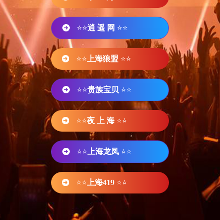
⭐⭐
逍 遥 网
⭐⭐
⭐⭐
上海狼盟
⭐⭐
⭐⭐
贵族宝贝
⭐⭐
⭐⭐
夜 上 海
⭐⭐
⭐⭐
上海龙凤
⭐⭐
⭐⭐
上海419
⭐⭐