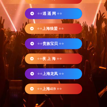
⭐⭐
逍 遥 网
⭐⭐
⭐⭐
上海狼盟
⭐⭐
⭐⭐
贵族宝贝
⭐⭐
⭐⭐
夜 上 海
⭐⭐
⭐⭐
上海龙凤
⭐⭐
⭐⭐
上海419
⭐⭐