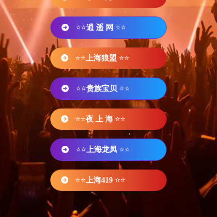
⭐⭐
逍 遥 网
⭐⭐
⭐⭐
上海狼盟
⭐⭐
⭐⭐
贵族宝贝
⭐⭐
⭐⭐
夜 上 海
⭐⭐
⭐⭐
上海龙凤
⭐⭐
⭐⭐
上海419
⭐⭐