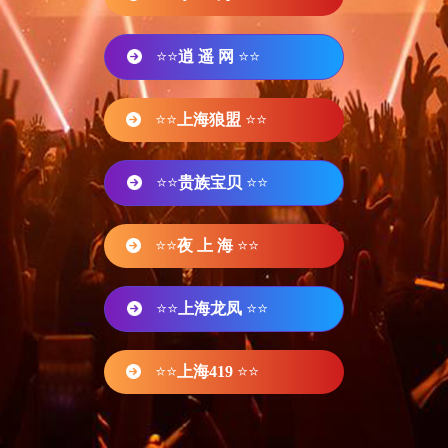
⭐⭐
逍 遥 网
⭐⭐
⭐⭐
上海狼盟
⭐⭐
⭐⭐
贵族宝贝
⭐⭐
⭐⭐
夜 上 海
⭐⭐
⭐⭐
上海龙凤
⭐⭐
⭐⭐
上海419
⭐⭐