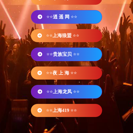
⭐⭐
逍 遥 网
⭐⭐
⭐⭐
上海狼盟
⭐⭐
⭐⭐
贵族宝贝
⭐⭐
⭐⭐
夜 上 海
⭐⭐
⭐⭐
上海龙凤
⭐⭐
⭐⭐
上海419
⭐⭐