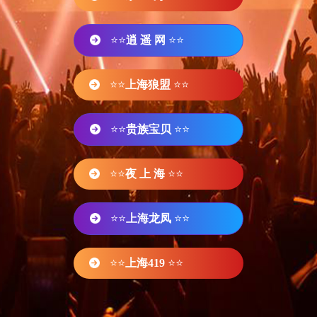
⭐⭐
逍 遥 网
⭐⭐
⭐⭐
上海狼盟
⭐⭐
⭐⭐
贵族宝贝
⭐⭐
⭐⭐
夜 上 海
⭐⭐
⭐⭐
上海龙凤
⭐⭐
⭐⭐
上海419
⭐⭐