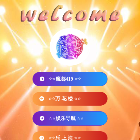
⭐⭐
魔都419
⭐⭐
⭐⭐
万 花 楼
⭐⭐
⭐⭐
娱乐导航
⭐⭐
⭐⭐
乐 上 海
⭐⭐