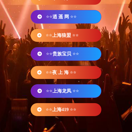
⭐⭐
逍 遥 网
⭐⭐
⭐⭐
上海狼盟
⭐⭐
⭐⭐
贵族宝贝
⭐⭐
⭐⭐
夜 上 海
⭐⭐
⭐⭐
上海龙凤
⭐⭐
⭐⭐
上海419
⭐⭐