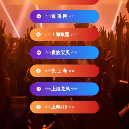
⭐⭐
逍 遥 网
⭐⭐
⭐⭐
上海狼盟
⭐⭐
⭐⭐
贵族宝贝
⭐⭐
⭐⭐
夜 上 海
⭐⭐
⭐⭐
上海龙凤
⭐⭐
⭐⭐
上海419
⭐⭐