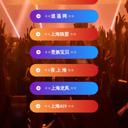
⭐⭐
逍 遥 网
⭐⭐
⭐⭐
上海狼盟
⭐⭐
⭐⭐
贵族宝贝
⭐⭐
⭐⭐
夜 上 海
⭐⭐
⭐⭐
上海龙凤
⭐⭐
⭐⭐
上海419
⭐⭐