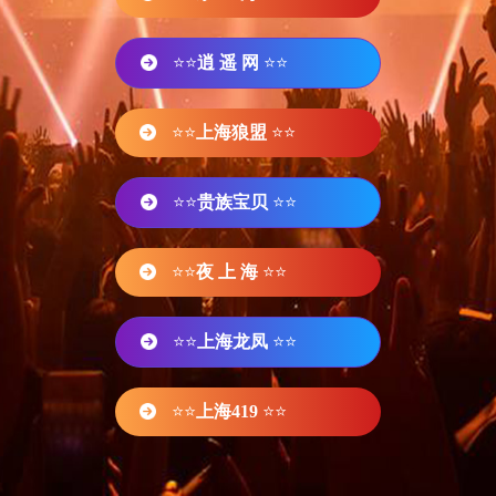
⭐⭐
逍 遥 网
⭐⭐
⭐⭐
上海狼盟
⭐⭐
⭐⭐
贵族宝贝
⭐⭐
⭐⭐
夜 上 海
⭐⭐
⭐⭐
上海龙凤
⭐⭐
⭐⭐
上海419
⭐⭐