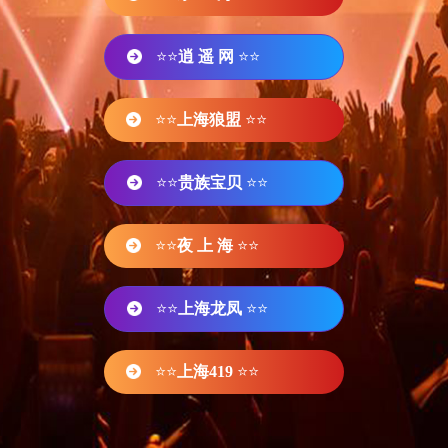
⭐⭐
逍 遥 网
⭐⭐
⭐⭐
上海狼盟
⭐⭐
⭐⭐
贵族宝贝
⭐⭐
⭐⭐
夜 上 海
⭐⭐
⭐⭐
上海龙凤
⭐⭐
⭐⭐
上海419
⭐⭐