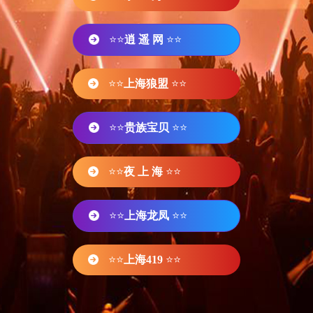
⭐⭐
逍 遥 网
⭐⭐
⭐⭐
上海狼盟
⭐⭐
⭐⭐
贵族宝贝
⭐⭐
⭐⭐
夜 上 海
⭐⭐
⭐⭐
上海龙凤
⭐⭐
⭐⭐
上海419
⭐⭐