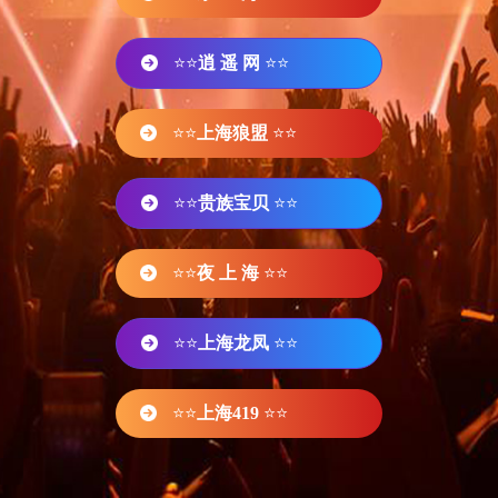
⭐⭐
逍 遥 网
⭐⭐
⭐⭐
上海狼盟
⭐⭐
⭐⭐
贵族宝贝
⭐⭐
⭐⭐
夜 上 海
⭐⭐
⭐⭐
上海龙凤
⭐⭐
⭐⭐
上海419
⭐⭐