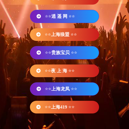
⭐⭐
逍 遥 网
⭐⭐
⭐⭐
上海狼盟
⭐⭐
⭐⭐
贵族宝贝
⭐⭐
⭐⭐
夜 上 海
⭐⭐
⭐⭐
上海龙凤
⭐⭐
⭐⭐
上海419
⭐⭐