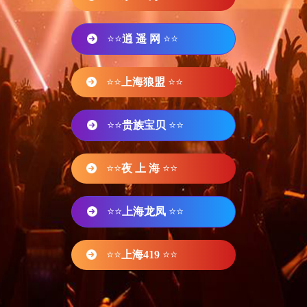
⭐⭐
逍 遥 网
⭐⭐
⭐⭐
上海狼盟
⭐⭐
⭐⭐
贵族宝贝
⭐⭐
⭐⭐
夜 上 海
⭐⭐
⭐⭐
上海龙凤
⭐⭐
⭐⭐
上海419
⭐⭐