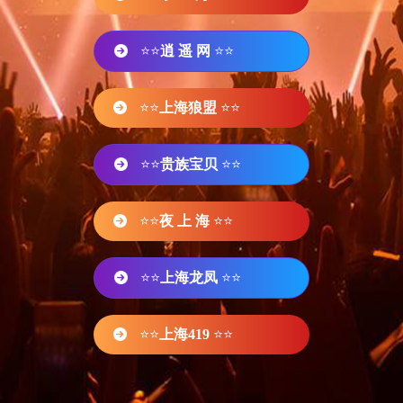
⭐⭐
逍 遥 网
⭐⭐
⭐⭐
上海狼盟
⭐⭐
⭐⭐
贵族宝贝
⭐⭐
⭐⭐
夜 上 海
⭐⭐
⭐⭐
上海龙凤
⭐⭐
⭐⭐
上海419
⭐⭐