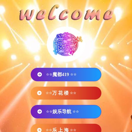
⭐⭐
魔都419
⭐⭐
⭐⭐
万 花 楼
⭐⭐
⭐⭐
娱乐导航
⭐⭐
⭐⭐
乐 上 海
⭐⭐