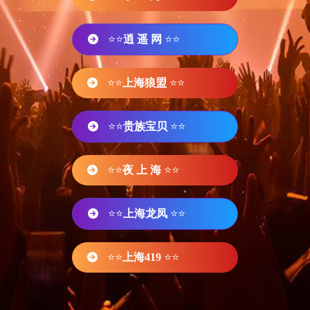
⭐⭐
逍 遥 网
⭐⭐
⭐⭐
上海狼盟
⭐⭐
⭐⭐
贵族宝贝
⭐⭐
⭐⭐
夜 上 海
⭐⭐
⭐⭐
上海龙凤
⭐⭐
⭐⭐
上海419
⭐⭐