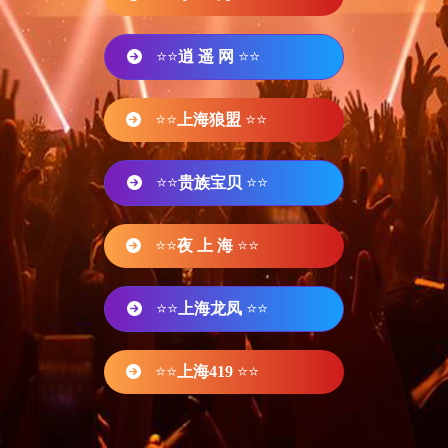
⭐⭐
逍 遥 网
⭐⭐
⭐⭐
上海狼盟
⭐⭐
⭐⭐
贵族宝贝
⭐⭐
⭐⭐
夜 上 海
⭐⭐
⭐⭐
上海龙凤
⭐⭐
⭐⭐
上海419
⭐⭐