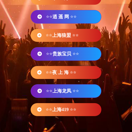
⭐⭐
逍 遥 网
⭐⭐
⭐⭐
上海狼盟
⭐⭐
⭐⭐
贵族宝贝
⭐⭐
⭐⭐
夜 上 海
⭐⭐
⭐⭐
上海龙凤
⭐⭐
⭐⭐
上海419
⭐⭐