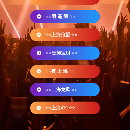
⭐⭐
逍 遥 网
⭐⭐
⭐⭐
上海狼盟
⭐⭐
⭐⭐
贵族宝贝
⭐⭐
⭐⭐
夜 上 海
⭐⭐
⭐⭐
上海龙凤
⭐⭐
⭐⭐
上海419
⭐⭐