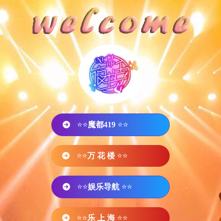
⭐⭐
魔都419
⭐⭐
⭐⭐
万 花 楼
⭐⭐
⭐⭐
娱乐导航
⭐⭐
⭐⭐
乐 上 海
⭐⭐