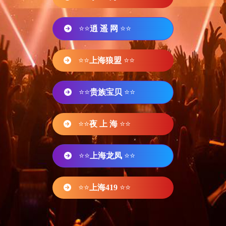
⭐⭐
逍 遥 网
⭐⭐
⭐⭐
上海狼盟
⭐⭐
⭐⭐
贵族宝贝
⭐⭐
⭐⭐
夜 上 海
⭐⭐
⭐⭐
上海龙凤
⭐⭐
⭐⭐
上海419
⭐⭐