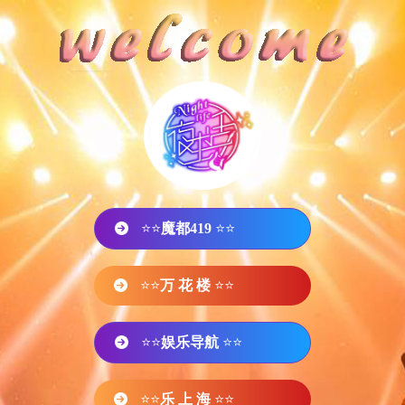
⭐⭐
魔都419
⭐⭐
⭐⭐
万 花 楼
⭐⭐
⭐⭐
娱乐导航
⭐⭐
⭐⭐
乐 上 海
⭐⭐