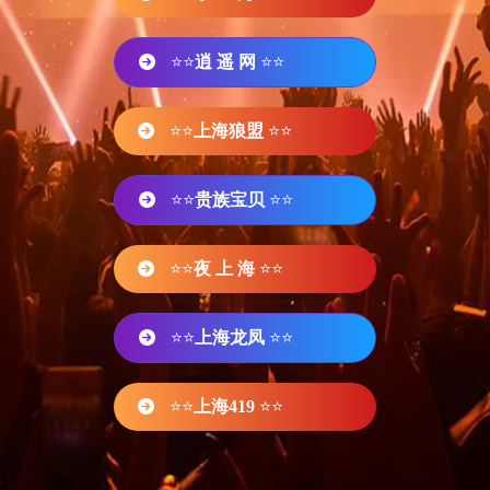
⭐⭐
逍 遥 网
⭐⭐
⭐⭐
上海狼盟
⭐⭐
⭐⭐
贵族宝贝
⭐⭐
⭐⭐
夜 上 海
⭐⭐
⭐⭐
上海龙凤
⭐⭐
⭐⭐
上海419
⭐⭐