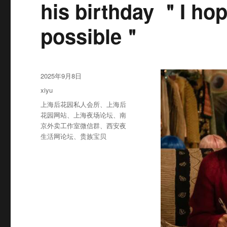
his birthday ＂I hop
possible＂
发
2025年9月8日
布
分
xiyu
于
类
标
上海后花园私人会所
、
上海后
签
花园网站
、
上海夜场论坛
、
南
京外卖工作室微信群
、
西安夜
生活网论坛
、
贵族宝贝