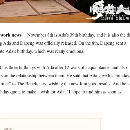
twork news
November 8th is Ada’s 39th birthday, and it is also the d
ng Ada and Dapeng was officially released. On the 8th, Dapeng sent a
rate Ada’s birthday, which was really emotional.
 his three birthdays with Ada after 12 years of acquaintance, and also
ws on the relationship between them. He said that Ada gave his birthday
artner" to The Beneficiary, wishing the new film good results. And he i
rthday quota to make a wish for Ada: "I hope to find him as soon as