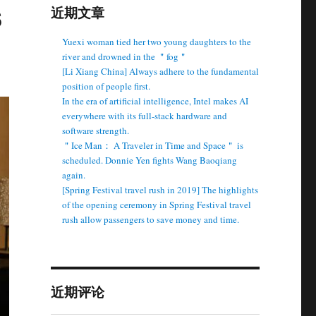
s
近期文章
Yuexi woman tied her two young daughters to the
river and drowned in the ＂fog＂
[Li Xiang China] Always adhere to the fundamental
position of people first.
In the era of artificial intelligence, Intel makes AI
everywhere with its full-stack hardware and
software strength.
＂Ice Man： A Traveler in Time and Space＂ is
scheduled. Donnie Yen fights Wang Baoqiang
again.
[Spring Festival travel rush in 2019] The highlights
of the opening ceremony in Spring Festival travel
rush allow passengers to save money and time.
近期评论