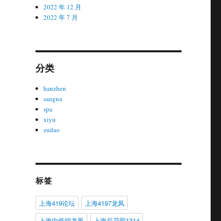
2022 年 12 月
2022 年 7 月
分类
hanzhen
sangna
spa
xiyu
zudao
标签
上海419论坛
上海4197龙凤
上海中低端龙凤
上海后花园1314