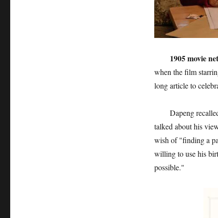
1905 movie ne
when the film starri
long article to celeb
Dapeng recalled
talked about his vie
wish of "finding a p
willing to use his bi
possible."